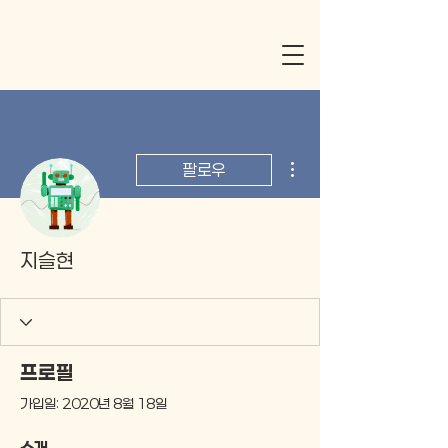
더보기
팔로우
지슬현
프로필
가입일: 2020년 8월 18일
소개