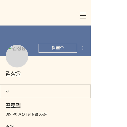
더보기
팔로우
김상윤
프로필
가입일: 2021년 5월 25일
소개