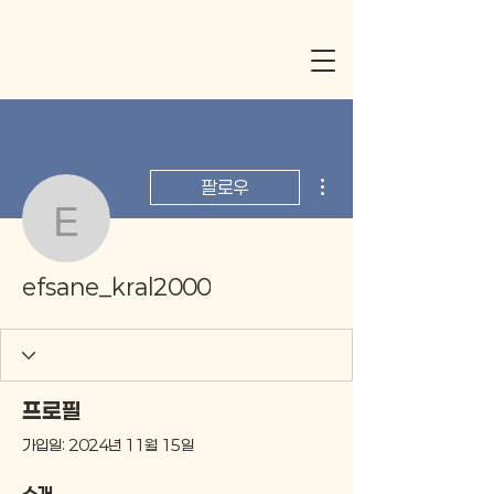
더보기
팔로우
efsane_kral2000
efsane_kral2000
프로필
가입일: 2024년 11월 15일
소개