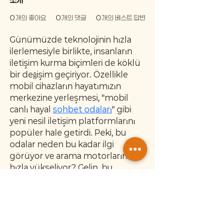
0
개의 좋아요
0
개의 댓글
0
개의 베스트 답변
Günümüzde teknolojinin hızla 
ilerlemesiyle birlikte, insanların 
iletişim kurma biçimleri de köklü 
bir değişim geçiriyor. Özellikle 
mobil cihazların hayatımızın 
merkezine yerleşmesi, "mobil 
canlı hayal 
sohbet odaları
" gibi 
yeni nesil iletişim platformlarını 
popüler hale getirdi. Peki, bu 
odalar neden bu kadar ilgi 
görüyor ve arama motorlarında 
hızla yükseliyor? Gelin, bu 
fenomeni birlikte inceleyelim.
[종양관련유전자검사시약] 이 제품은 '의료기기'이며, '사