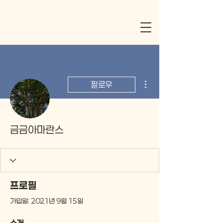
더보기
팔로우
금금아마란스
프로필
가입일: 2021년 9월 15일
소개