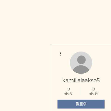
더보기
kamillalaakso5
0
0
팔로워
팔로잉
팔로우