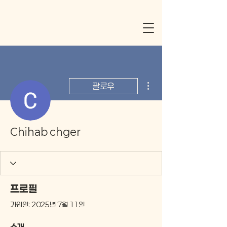
더보기
팔로우
Chihab chger
프로필
가입일: 2025년 7월 11일
소개