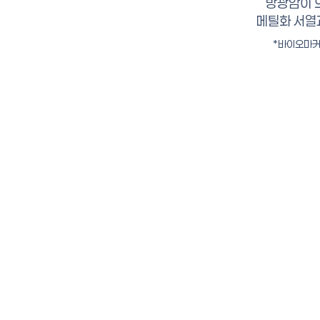
방광암이 
메틸화 서열
*바이오마커 