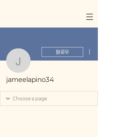
더보기
팔로우
jameelapino34
jameelapino34