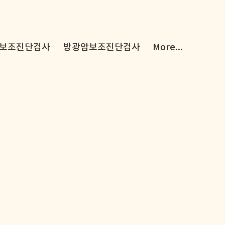
보조진단검사
방광암보조진단검사
More...