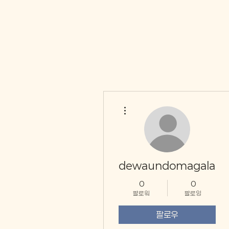
더보기
dewaundomagala41
0
0
팔로워
팔로잉
팔로우