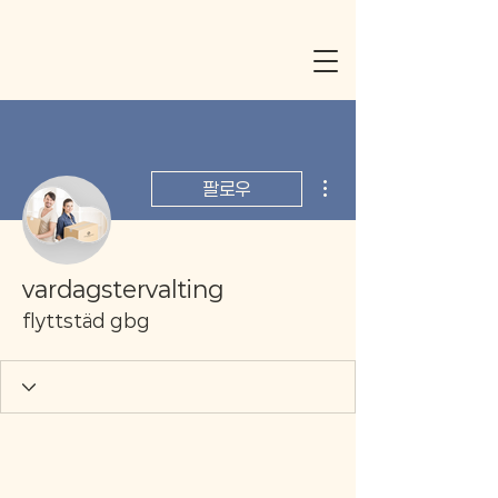
더보기
팔로우
vardagstervalting
flyttstäd gbg