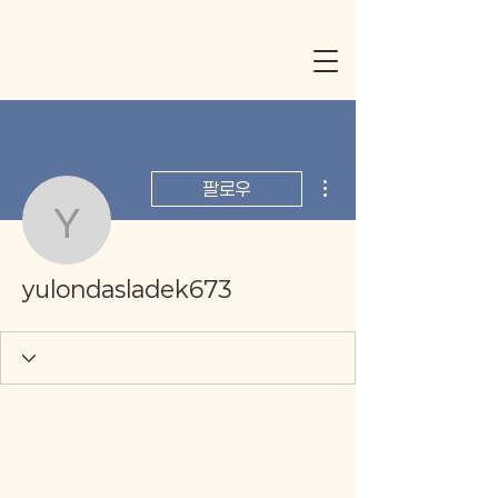
더보기
팔로우
yulondasladek673
yulondasladek673